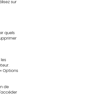
lisez sur
ir quels
supprimer
 les
teur.
« Options
on de
d'accéder