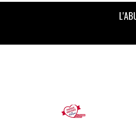
L'AB
Nicolas, n°1 de la distrib
centre-ville en France es
préférée des français
Mentions légales
Conditions Générales d’Ut