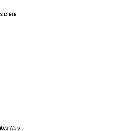
S D'ÉTÉ
 de
ites Web.