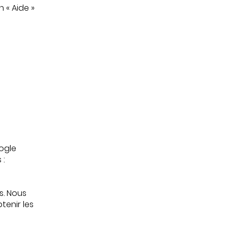
n « Aide »
ogle
 :
s. Nous
enir les