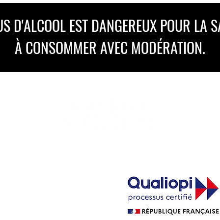
US D'ALCOOL EST DANGEREUX POUR LA S
À CONSOMMER AVEC MODÉRATION.
ution de vins en
t élu
Marque
ilisation