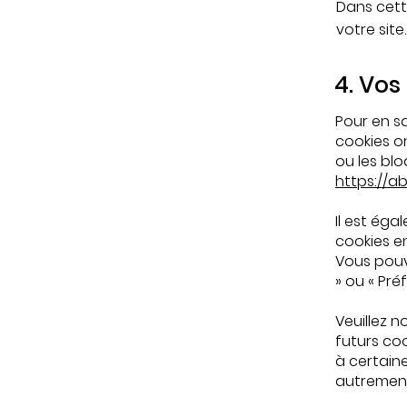
Dans cett
votre site
4. Vos 
Pour en sa
cookies o
ou les blo
https://a
Il est ég
cookies e
Vous pouv
» ou « Pré
Veuillez 
futurs co
à certain
autrement