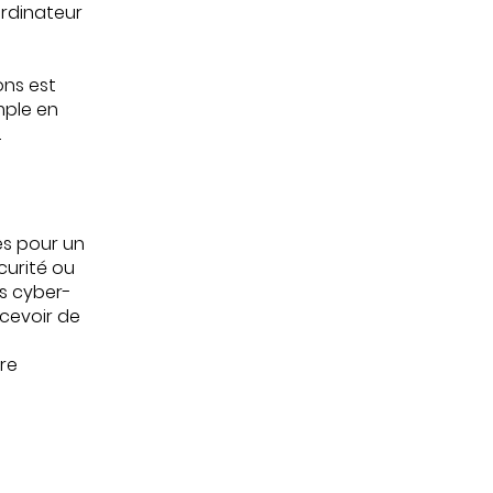
ordinateur
ons est
mple en
.
es pour un
curité ou
es cyber-
ecevoir de
tre