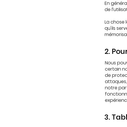
En généra
de l’utilisa
La chose 
qu'ils ser
mémorisant
2. Pou
Nous pouv
certain n
de protect
attaques, 
notre part
fonctionne
expérience
3. Tab